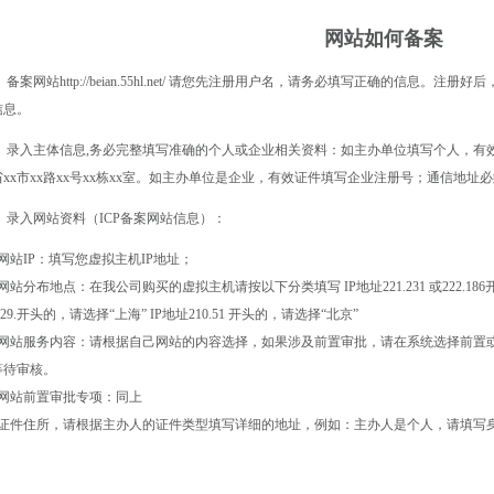
网站如何备案
 备案网站http://beian.55hl.net/ 请您先注册用户名，请务必填写正确的信息
信息。
、 录入主体信息,务必完整填写准确的个人或企业相关资料：如主办单位填写个人，有
省xx市xx路xx号xx栋xx室。如主办单位是企业，有效证件填写企业注册号；通信地址必
、 录入网站资料（ICP备案网站信息）：
网站IP：填写您虚拟主机IP地址；
网站分布地点：在我公司购买的虚拟主机请按以下分类填写 IP地址221.231 或222.186开头的，
.129.开头的，请选择“上海” IP地址210.51 开头的，请选择“北京”
.网站服务内容：请根据自己网站的内容选择，如果涉及前置审批，请在系统选择前置
等待审核。
.网站前置审批专项：同上
.证件住所，请根据主办人的证件类型填写详细的地址，例如：主办人是个人，请填写