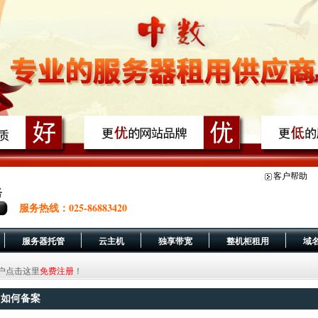
客户帮助
服务热线：025-86883420
服务器托管
云主机
独享带宽
整机柜租用
域
，新用户点击这里
免费注册
！
如何备案