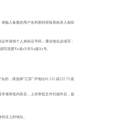
。注册好后，请输入备案的用户名和密码登陆系统录入相应
效证件请填个人身份证号码；通信地址必须写：
须写清楚Xx省xX市Xx路Xx号。
请选择“江苏” IP地址61.152 或222.73.或
或专项审批内容后，上传审批文件扫描件后，提
身份证上的地址。