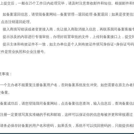
上提交后，一般在25个工作日内处理完毕，请及时注意查收邮件和短信。根据邮件和
、 如备案退回信息，请登陆备案网站—备案管理—退回处理-备案退回；如果是变更
，点击注销退回处理。
、 接入商填写错误或者变更接入商，先让接入商取消接入信息，再联系我司备案客服
、 提示涉及的内容进行专项审批，办理好前置审批的文件，上传到备案接口上，提交
、 提示主体和有效证件不一致，如主办单位是个人则有效证件填写身份证+身份证号码
证件是营业执照和企业注册号。
意事项：
. 一个主办者不能重复注册备案用户名，否则备案系统发生冲突。如您需要在原主办
交备案。
. 备案成功后，请您登陆我司备案网站，点击备案信息查询，输入信息后，查询备案信
. 注册一定要填写真实准确的手机和邮箱，这样可以保证你的信息每被并更和审核通过
. 请务必保存好备案的用户名和密码，如果丢失，系统不可以找回密码的，只能提供相