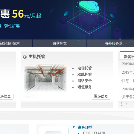
品质创新技术
独享带宽
海外服务器
主机托管
新闻
·
2019
电信托管
·
2019
双线托管
网络安全
·
注意：
增值服务
·
2018
·
关于备
知！
商务II型
CPU：I3 4130