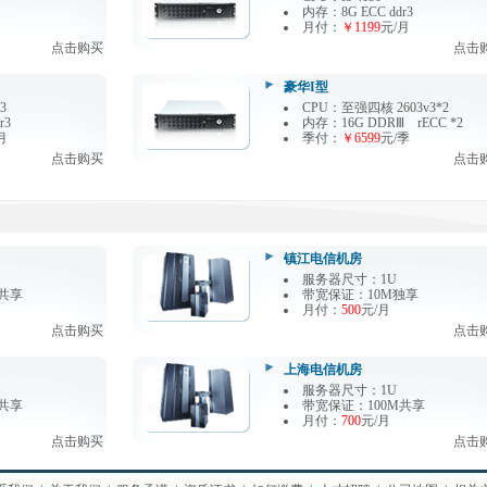
内存：8G ECC ddr3
月
月付：
￥1199
元/月
点击购买
点击
豪华I型
3
CPU：至强四核 2603v3*2
r3
内存：16G DDRⅢ rECC *2
月
季付：
￥6599
元/季
点击购买
点击
镇江电信机房
服务器尺寸：1U
共享
带宽保证：10M独享
月付：
500
元/月
点击购买
点击
上海电信机房
服务器尺寸：1U
共享
带宽保证：100M共享
月付：
700
元/月
点击购买
点击