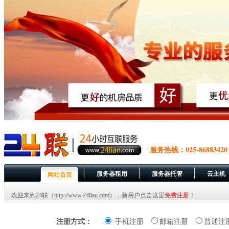
服务热线：025-86883420
服务器租用
服务器托管
云主机
网站首页
欢迎来到24联（http://www.24lian.com），新用户点击这里
免费注册
！
注册方式：
手机注册
邮箱注册
普通注