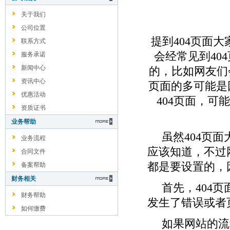
关于我们
公司位置
提到
404
页面大
联系方式
会经常见到
404
服务承诺
新闻中心
的，比如网友们
资讯中心
页面的多可能是
优惠活动
404
页面，可能
资质证书
业务帮助
虽然
404
页面
业务流程
应该知道，不过
合同文件
都是要设置的，
备案帮助
财务相关
首先，
404
页
财务帮助
发生了错误或者
如何缴费
如果网站的流