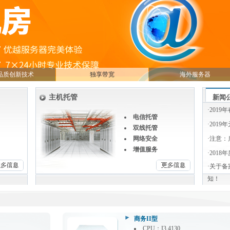
品质创新技术
独享带宽
海外服务器
主机托管
新闻
·
2019
电信托管
·
2019
双线托管
网络安全
·
注意：
增值服务
·
2018
·
关于备
知！
商务II型
CPU：I3 4130