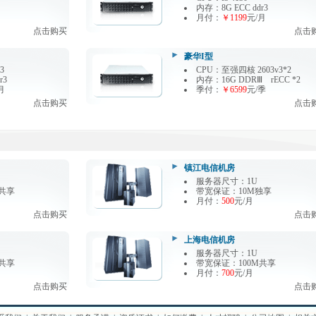
内存：8G ECC ddr3
月
月付：
￥1199
元/月
点击购买
点击
豪华I型
3
CPU：至强四核 2603v3*2
r3
内存：16G DDRⅢ rECC *2
月
季付：
￥6599
元/季
点击购买
点击
镇江电信机房
服务器尺寸：1U
共享
带宽保证：10M独享
月付：
500
元/月
点击购买
点击
上海电信机房
服务器尺寸：1U
共享
带宽保证：100M共享
月付：
700
元/月
点击购买
点击